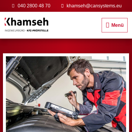
Zum
040 2800 48 70
khamseh@cansystems.eu
Inhalt
springen
Menü
Menü